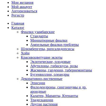
Мои желания
Мой аккаунт
Авторизоваться
Регистр
Главная
Каталог
Фиалки узамбарские
Стандарты
Миниатюрные фиалки
Ампельные фиалки-трейлеры
Шлюмбергеры, рипсалидопсисы
Хойи
Красивоцветущие экзоты
Экзотические, плодовые
Абутилоны, гибискусы, розы
Жасмины, гардении, табернемонтаны
Бугенвиллии, олеандры
Декоративно-лиственные
Эписции
Филодендроны, сингониумы и др.
ароидные
Калатеи, Маранты, Ктенанты
Традесканции
Другие растения