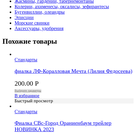
Жасмины, гардении, табернемонтаны
Колерии, ахименесы, оксалисы, зефирантесы
Бугенвиллии, олеандры
Эписции
Морские свинки
Аксессуары, удобрения
Похожие товары
Стандарты
фиалка ЛФ-Коралловая Мечта (Лилия Федосеева)
200.00
Р
Выберите параметры
В избранное
Быстрый просмотр
Стандарты
Фиалка СВс-Город Ораниенбаум трейлер
НОВИНКА 2023