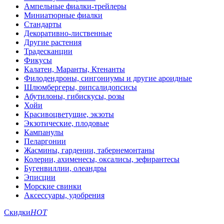
Ампельные фиалки-трейлеры
Миниатюрные фиалки
Стандарты
Декоративно-лиственные
Другие растения
Традесканции
Фикусы
Калатеи, Маранты, Ктенанты
Филодендроны, сингониумы и другие ароидные
Шлюмбергеры, рипсалидопсисы
Абутилоны, гибискусы, розы
Хойи
Красивоцветущие, экзоты
Экзотические, плодовые
Кампанулы
Пеларгонии
Жасмины, гардении, табернемонтаны
Колерии, ахименесы, оксалисы, зефирантесы
Бугенвиллии, олеандры
Эписции
Морские свинки
Аксессуары, удобрения
Скидки
HOT