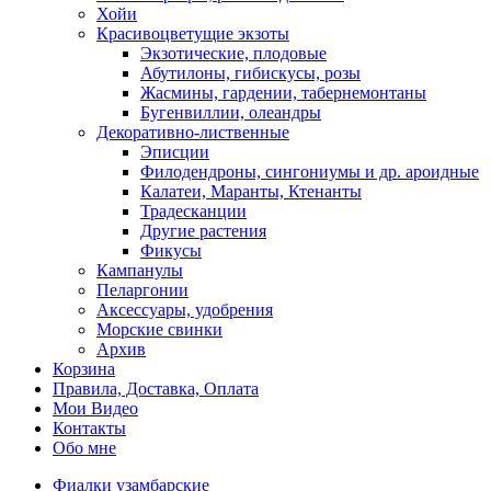
Хойи
Красивоцветущие экзоты
Экзотические, плодовые
Абутилоны, гибискусы, розы
Жасмины, гардении, табернемонтаны
Бугенвиллии, олеандры
Декоративно-лиственные
Эписции
Филодендроны, сингониумы и др. ароидные
Калатеи, Маранты, Ктенанты
Традесканции
Другие растения
Фикусы
Кампанулы
Пеларгонии
Аксессуары, удобрения
Морские свинки
Архив
Корзина
Правила, Доставка, Оплата
Мои Видео
Контакты
Обо мне
Фиалки узамбарские