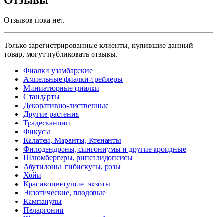
Отзывов пока нет.
Только зарегистрированные клиенты, купившие данный
товар, могут публиковать отзывы.
Фиалки узамбарские
Ампельные фиалки-трейлеры
Миниатюрные фиалки
Стандарты
Декоративно-лиственные
Другие растения
Традесканции
Фикусы
Калатеи, Маранты, Ктенанты
Филодендроны, сингониумы и другие ароидные
Шлюмбергеры, рипсалидопсисы
Абутилоны, гибискусы, розы
Хойи
Красивоцветущие, экзоты
Экзотические, плодовые
Кампанулы
Пеларгонии