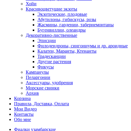
Хойи
Красивоцветущие экзоты
Экзотические, плодовые
Абутилоны, гибискусы, розы
Жасмины, гардении, табернемонтаны
Бугенвиллии, олеандры
Декоративно-лиственные
Эписции
Филодендроны, сингониумы и др. ароидные
Калатеи, Маранты, Ктенанты
Традесканции
Другие растения
Фикусы
Кампанулы
Пеларгонии
Аксессуары, удобрения
Морские свинки
Архив
Корзина
Правила, Доставка, Оплата
Мои Видео
Контакты
Обо мне
Фиалки узамбарские