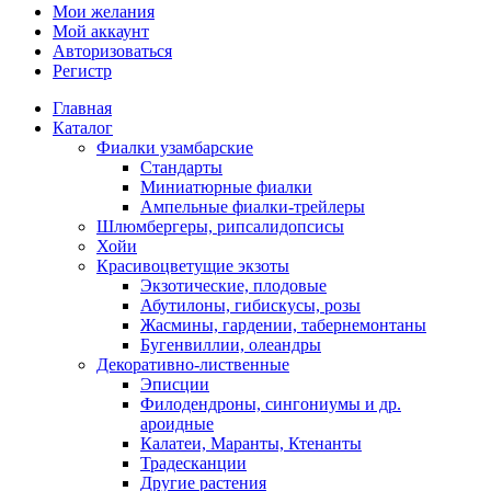
Мои желания
Мой аккаунт
Авторизоваться
Регистр
Главная
Каталог
Фиалки узамбарские
Стандарты
Миниатюрные фиалки
Ампельные фиалки-трейлеры
Шлюмбергеры, рипсалидопсисы
Хойи
Красивоцветущие экзоты
Экзотические, плодовые
Абутилоны, гибискусы, розы
Жасмины, гардении, табернемонтаны
Бугенвиллии, олеандры
Декоративно-лиственные
Эписции
Филодендроны, сингониумы и др.
ароидные
Калатеи, Маранты, Ктенанты
Традесканции
Другие растения