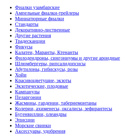
Фиалки узамбарские
Ампельные фиалки-трейлеры
Миниатюрные фиалки
Стандарты
Декоративно-лиственные
Другие растения
Традесканции
Фикусы
Калатеи, Маранты, Ктенанты
Филодендроны, сингониумы и другие ароидные
Шлюмбергеры, рипсалидопсисы
Абутилоны, гибискусы, розы
Хойи
Красивоцветущие, экзоты
Экзотические, плодовые
Кампанулы
Пеларгонии
Жасмины, гардении, табернемонтаны
Колерии, ахименесы, оксалисы, зефирантесы
Бугенвиллии, олеандры
Эписции
Морские свинки
Аксессуары, удобрения