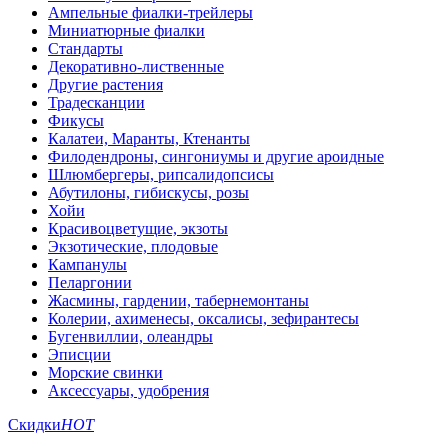
Ампельные фиалки-трейлеры
Миниатюрные фиалки
Стандарты
Декоративно-лиственные
Другие растения
Традесканции
Фикусы
Калатеи, Маранты, Ктенанты
Филодендроны, сингониумы и другие ароидные
Шлюмбергеры, рипсалидопсисы
Абутилоны, гибискусы, розы
Хойи
Красивоцветущие, экзоты
Экзотические, плодовые
Кампанулы
Пеларгонии
Жасмины, гардении, табернемонтаны
Колерии, ахименесы, оксалисы, зефирантесы
Бугенвиллии, олеандры
Эписции
Морские свинки
Аксессуары, удобрения
Скидки
HOT