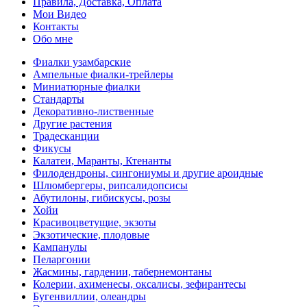
Правила, Доставка, Оплата
Мои Видео
Контакты
Обо мне
Фиалки узамбарские
Ампельные фиалки-трейлеры
Миниатюрные фиалки
Стандарты
Декоративно-лиственные
Другие растения
Традесканции
Фикусы
Калатеи, Маранты, Ктенанты
Филодендроны, сингониумы и другие ароидные
Шлюмбергеры, рипсалидопсисы
Абутилоны, гибискусы, розы
Хойи
Красивоцветущие, экзоты
Экзотические, плодовые
Кампанулы
Пеларгонии
Жасмины, гардении, табернемонтаны
Колерии, ахименесы, оксалисы, зефирантесы
Бугенвиллии, олеандры