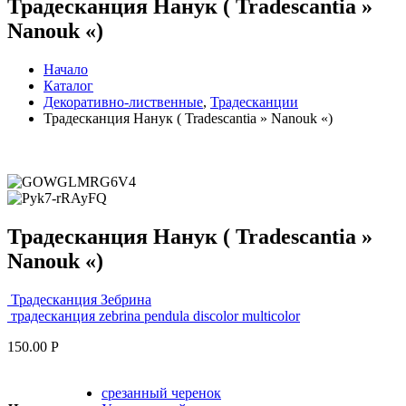
Традесканция Нанук ( Tradescantia »
Nanouk «)
Начало
Каталог
Декоративно-лиственные
,
Традесканции
Традесканция Нанук ( Tradescantia » Nanouk «)
Традесканция Нанук ( Tradescantia »
Nanouk «)
Традесканция Зебрина
традесканция zebrina pendula discolor multicolor
150.00
Р
срезанный черенок