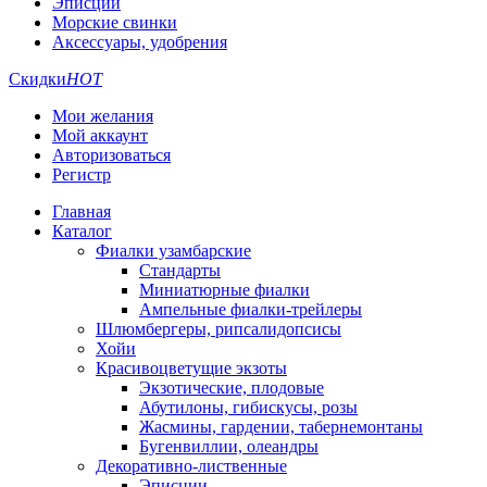
Эписции
Морские свинки
Аксессуары, удобрения
Скидки
HOT
Мои желания
Мой аккаунт
Авторизоваться
Регистр
Главная
Каталог
Фиалки узамбарские
Стандарты
Миниатюрные фиалки
Ампельные фиалки-трейлеры
Шлюмбергеры, рипсалидопсисы
Хойи
Красивоцветущие экзоты
Экзотические, плодовые
Абутилоны, гибискусы, розы
Жасмины, гардении, табернемонтаны
Бугенвиллии, олеандры
Декоративно-лиственные
Эписции