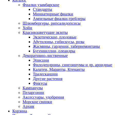
Каталог
Фиалки узамбарские
Стандарты
Миниатюрные фиалки
Ампельные фиалки-трейлеры
Шлюмбергеры, рипсалидопсисы
Хойи
Красивоцветущие экзоты
Экзотические, плодовые
Абутилоны, гибискусы, розы
Жасмины, гардении, табернемонтаны
Бугенвиллии, олеандры
Декоративно-лиственные
Эписции
Филодендроны, сингониумы и др. ароидные
Калатеи, Маранты, Ктенанты
Традесканции
Другие растения
Фикусы
Кампанулы
Пеларгонии
Аксессуары, удобрения
Морские свинки
Архив
Корзина