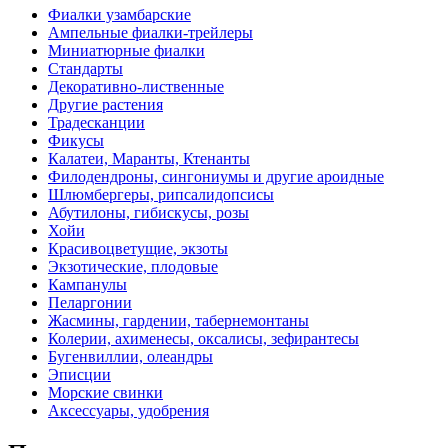
Фиалки узамбарские
Ампельные фиалки-трейлеры
Миниатюрные фиалки
Стандарты
Декоративно-лиственные
Другие растения
Традесканции
Фикусы
Калатеи, Маранты, Ктенанты
Филодендроны, сингониумы и другие ароидные
Шлюмбергеры, рипсалидопсисы
Абутилоны, гибискусы, розы
Хойи
Красивоцветущие, экзоты
Экзотические, плодовые
Кампанулы
Пеларгонии
Жасмины, гардении, табернемонтаны
Колерии, ахименесы, оксалисы, зефирантесы
Бугенвиллии, олеандры
Эписции
Морские свинки
Аксессуары, удобрения