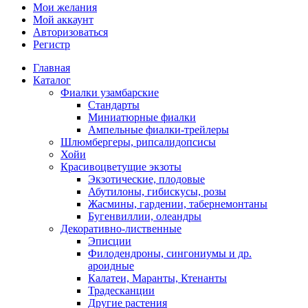
Мои желания
Мой аккаунт
Авторизоваться
Регистр
Главная
Каталог
Фиалки узамбарские
Стандарты
Миниатюрные фиалки
Ампельные фиалки-трейлеры
Шлюмбергеры, рипсалидопсисы
Хойи
Красивоцветущие экзоты
Экзотические, плодовые
Абутилоны, гибискусы, розы
Жасмины, гардении, табернемонтаны
Бугенвиллии, олеандры
Декоративно-лиственные
Эписции
Филодендроны, сингониумы и др.
ароидные
Калатеи, Маранты, Ктенанты
Традесканции
Другие растения