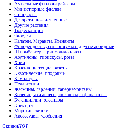
Ампельные фиалки-трейлеры
Миниатюрные фиалки
Стандарты
Декоративно-лиственные
Другие растения
Традесканции
Фикусы
Калатеи, Маранты, Ктенанты
Филодендроны, сингониумы и другие ароидные
Шлюмбергеры, рипсалидопсисы
Абутилоны, гибискусы, розы
Хойи
Красивоцветущие, экзоты
Экзотические, плодовые
Кампанулы
Пеларгонии
Жасмины, гардении, табернемонтаны
Колерии, ахименесы, оксалисы, зефирантесы
Бугенвиллии, олеандры
Эписции
Морские свинки
Аксессуары, удобрения
Скидки
HOT