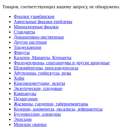
Товаров, соответствующих вашему запросу, не обнаружено.
Фиалки узамбарские
Ампельные фиалки-трейлеры
Миниатюрные фиалки
Стандарты
Декоративно-лиственные
Другие растения
Традесканции
Фикусы
Калатеи, Маранты, Ктенанты
Филодендроны, сингониумы и другие ароидные
Шлюмбергеры, рипсалидопсисы
Абутилоны, гибискусы, розы
Хойи
Красивоцветущие, экзоты
Экзотические, плодовые
Кампанулы
Пеларгонии
Жасмины, гардении, табернемонтаны
Колерии, ахименесы, оксалисы, зефирантесы
Бугенвиллии, олеандры
Эписции
Морские свинки