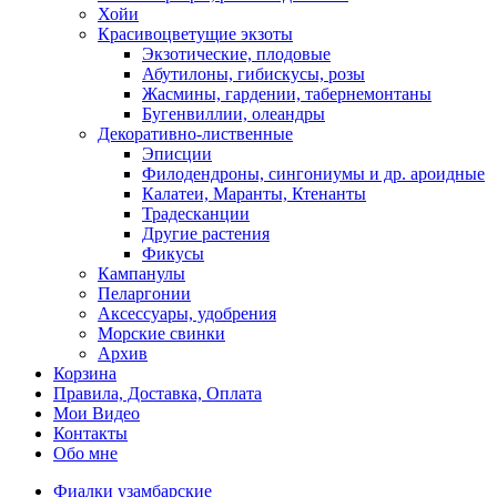
Хойи
Красивоцветущие экзоты
Экзотические, плодовые
Абутилоны, гибискусы, розы
Жасмины, гардении, табернемонтаны
Бугенвиллии, олеандры
Декоративно-лиственные
Эписции
Филодендроны, сингониумы и др. ароидные
Калатеи, Маранты, Ктенанты
Традесканции
Другие растения
Фикусы
Кампанулы
Пеларгонии
Аксессуары, удобрения
Морские свинки
Архив
Корзина
Правила, Доставка, Оплата
Мои Видео
Контакты
Обо мне
Фиалки узамбарские