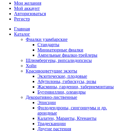
Мои желания
Мой аккаунт
Авторизоваться
Регистр
Главная
Каталог
Фиалки узамбарские
Стандарты
Миниатюрные фиалки
Ампельные фиалки-трейлеры
Шлюмбергеры, рипсалидопсисы
Хойи
Красивоцветущие экзоты
Экзотические, плодовые
Абутилоны, гибискусы, розы
Жасмины, гардении, табернемонтаны
Бугенвиллии, олеандры
Декоративно-лиственные
Эписции
Филодендроны, сингониумы и др.
ароидные
Калатеи, Маранты, Ктенанты
Традесканции
Другие растения