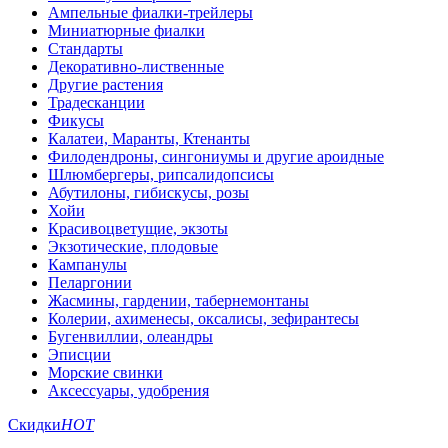
Ампельные фиалки-трейлеры
Миниатюрные фиалки
Стандарты
Декоративно-лиственные
Другие растения
Традесканции
Фикусы
Калатеи, Маранты, Ктенанты
Филодендроны, сингониумы и другие ароидные
Шлюмбергеры, рипсалидопсисы
Абутилоны, гибискусы, розы
Хойи
Красивоцветущие, экзоты
Экзотические, плодовые
Кампанулы
Пеларгонии
Жасмины, гардении, табернемонтаны
Колерии, ахименесы, оксалисы, зефирантесы
Бугенвиллии, олеандры
Эписции
Морские свинки
Аксессуары, удобрения
Скидки
HOT