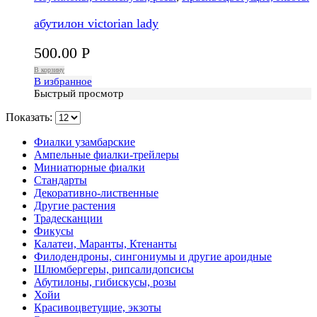
абутилон victorian lady
500.00
Р
В корзину
В избранное
Быстрый просмотр
Показать:
Фиалки узамбарские
Ампельные фиалки-трейлеры
Миниатюрные фиалки
Стандарты
Декоративно-лиственные
Другие растения
Традесканции
Фикусы
Калатеи, Маранты, Ктенанты
Филодендроны, сингониумы и другие ароидные
Шлюмбергеры, рипсалидопсисы
Абутилоны, гибискусы, розы
Хойи
Красивоцветущие, экзоты