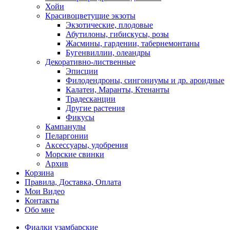
Хойи
Красивоцветущие экзоты
Экзотические, плодовые
Абутилоны, гибискусы, розы
Жасмины, гардении, табернемонтаны
Бугенвиллии, олеандры
Декоративно-лиственные
Эписции
Филодендроны, сингониумы и др. ароидные
Калатеи, Маранты, Ктенанты
Традесканции
Другие растения
Фикусы
Кампанулы
Пеларгонии
Аксессуары, удобрения
Морские свинки
Архив
Корзина
Правила, Доставка, Оплата
Мои Видео
Контакты
Обо мне
Фиалки узамбарские