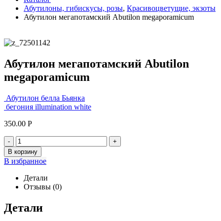
Абутилоны, гибискусы, розы
,
Красивоцветущие, экзоты
Абутилон мегапотамский Abutilon megaporamicum
Абутилон мегапотамский Abutilon
megaporamicum
Абутилон белла Бьянка
бегония illumination white
350.00
Р
-
+
В корзину
В избранное
Детали
Отзывы (0)
Детали