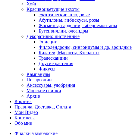
Хойи
Красивоцветущие экзоты
Экзотические, плодовые
Абутилоны, гибискусы, розы
Жасмины, гардении, табернемонтаны
Бугенвиллии, олеандры
Декоративно-лиственные
Эписции
Филодендроны, сингониумы и др. ароидные
Калатеи, Маранты, Ктенанты
Традесканции
Другие растения
Фикусы
Кампанулы
Пеларгонии
Аксессуары, удобрения
Морские свинки
Архив
Корзина
Правила, Доставка, Оплата
Мои Видео
Контакты
Обо мне
Фиалки узамбарские