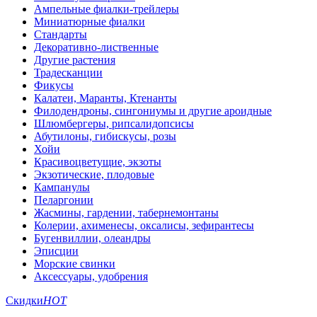
Ампельные фиалки-трейлеры
Миниатюрные фиалки
Стандарты
Декоративно-лиственные
Другие растения
Традесканции
Фикусы
Калатеи, Маранты, Ктенанты
Филодендроны, сингониумы и другие ароидные
Шлюмбергеры, рипсалидопсисы
Абутилоны, гибискусы, розы
Хойи
Красивоцветущие, экзоты
Экзотические, плодовые
Кампанулы
Пеларгонии
Жасмины, гардении, табернемонтаны
Колерии, ахименесы, оксалисы, зефирантесы
Бугенвиллии, олеандры
Эписции
Морские свинки
Аксессуары, удобрения
Скидки
HOT