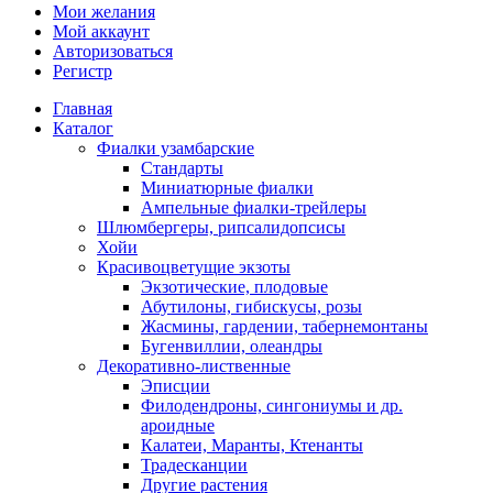
Мои желания
Мой аккаунт
Авторизоваться
Регистр
Главная
Каталог
Фиалки узамбарские
Стандарты
Миниатюрные фиалки
Ампельные фиалки-трейлеры
Шлюмбергеры, рипсалидопсисы
Хойи
Красивоцветущие экзоты
Экзотические, плодовые
Абутилоны, гибискусы, розы
Жасмины, гардении, табернемонтаны
Бугенвиллии, олеандры
Декоративно-лиственные
Эписции
Филодендроны, сингониумы и др.
ароидные
Калатеи, Маранты, Ктенанты
Традесканции
Другие растения