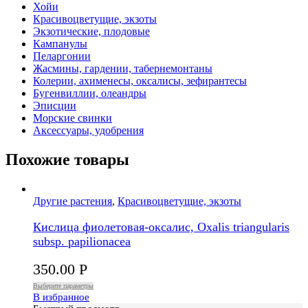
Хойи
Красивоцветущие, экзоты
Экзотические, плодовые
Кампанулы
Пеларгонии
Жасмины, гардении, табернемонтаны
Колерии, ахименесы, оксалисы, зефирантесы
Бугенвиллии, олеандры
Эписции
Морские свинки
Аксессуары, удобрения
Похожие товары
Другие растения
,
Красивоцветущие, экзоты
Кислица фиолетовая-оксалис, Oxalis triangularis
subsp. papilionacea
350.00
Р
Выберите параметры
В избранное