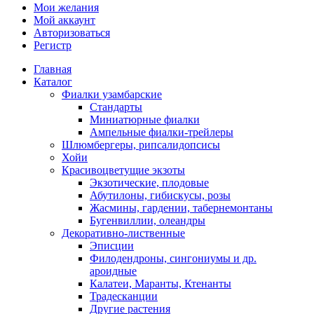
Мои желания
Мой аккаунт
Авторизоваться
Регистр
Главная
Каталог
Фиалки узамбарские
Стандарты
Миниатюрные фиалки
Ампельные фиалки-трейлеры
Шлюмбергеры, рипсалидопсисы
Хойи
Красивоцветущие экзоты
Экзотические, плодовые
Абутилоны, гибискусы, розы
Жасмины, гардении, табернемонтаны
Бугенвиллии, олеандры
Декоративно-лиственные
Эписции
Филодендроны, сингониумы и др.
ароидные
Калатеи, Маранты, Ктенанты
Традесканции
Другие растения