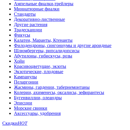
Ампельные фиалки-трейлеры
Миниатюрные фиалки
Стандарты
Декоративно-лиственные
Другие растения
Традесканции
Фикусы
Калатеи, Маранты, Ктенанты
Филодендроны, сингониумы и другие ароидные
Шлюмбергеры, рипсалидопсисы
Абутилоны, гибискусы, розы
Хойи
Красивоцветущие, экзоты
Экзотические, плодовые
Кампанулы
Пеларгонии
Жасмины, гардении, табернемонтаны
Колерии, ахименесы, оксалисы, зефирантесы
Бугенвиллии, олеандры
Эписции
Морские свинки
Аксессуары, удобрения
Скидки
HOT