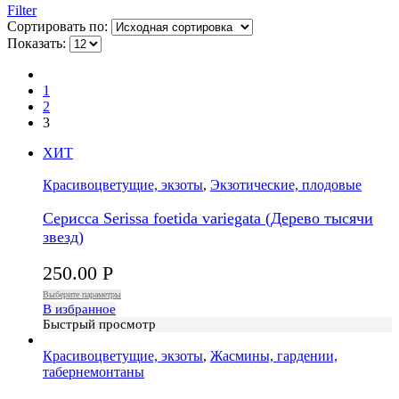
Filter
Сортировать по:
Показать:
1
2
3
ХИТ
Красивоцветущие, экзоты
,
Экзотические, плодовые
Серисса Serissa foetida variegata (Дерево тысячи
звезд)
250.00
Р
Выберите параметры
В избранное
Быстрый просмотр
Красивоцветущие, экзоты
,
Жасмины, гардении,
табернемонтаны