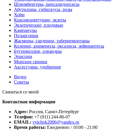
Шлюмбергеры, рипсалидопсисы
Абутилоны, гибискусы, розы
Хойи
Красивоцветущие, экзоты
Экзотические, плодовые
Кампанулы
Пеларгонии
Жасмины, гардении, табернемонтаны
Колерии, ахименесы, оксалисы, зефирантесы
Бугенвиллии, олеандры
Эписции
Морские свинки
Аксессуары, удобрения
Видео
Советы
Связаться со мной
Контактная информация
Адрес:
Россия, Санкт-Петербург
Телефон:
+7 (911) 244-86-07
EMAIL:
vvichok2006@yandex.ru
Время работы:
Ежедневно / 10:00 - 21:00