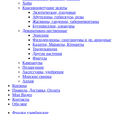
Хойи
Красивоцветущие экзоты
Экзотические, плодовые
Абутилоны, гибискусы, розы
Жасмины, гардении, табернемонтаны
Бугенвиллии, олеандры
Декоративно-лиственные
Эписции
Филодендроны, сингониумы и др. ароидные
Калатеи, Маранты, Ктенанты
Традесканции
Другие растения
Фикусы
Кампанулы
Пеларгонии
Аксессуары, удобрения
Морские свинки
Архив
Корзина
Правила, Доставка, Оплата
Мои Видео
Контакты
Обо мне
Фиалки узамбарские