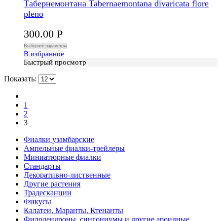
Табернемонтана Tabernaemontana divaricata flore
pleno
300.00
Р
Выберите параметры
В избранное
Быстрый просмотр
Показать:
1
2
3
Фиалки узамбарские
Ампельные фиалки-трейлеры
Миниатюрные фиалки
Стандарты
Декоративно-лиственные
Другие растения
Традесканции
Фикусы
Калатеи, Маранты, Ктенанты
Филодендроны, сингониумы и другие ароидные