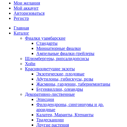
Мои желания
Мой аккаунт
Авторизоваться
Регистр
Главная
Каталог
Фиалки узамбарские
Стандарты
Миниатюрные фиалки
Ампельные фиалки-трейлеры
Шлюмбергеры, рипсалидопсисы
Хойи
Красивоцветущие экзоты
Экзотические, плодовые
Абутилоны, гибискусы, розы
Жасмины, гардении, табернемонтаны
Бугенвиллии, олеандры
Декоративно-лиственные
Эписции
Филодендроны, сингониумы и др.
ароидные
Калатеи, Маранты, Ктенанты
Традесканции
Другие растения