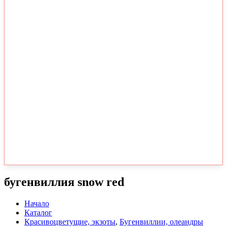
бугенвиллия snow red
Начало
Каталог
Красивоцветущие, экзоты
,
Бугенвиллии, олеандры