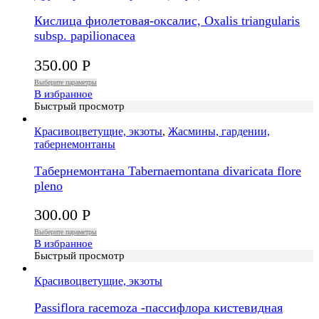
Кислица фиолетовая-оксалис, Oxalis triangularis
subsp. papilionacea
350.00
Р
Выберите параметры
В избранное
Быстрый просмотр
Красивоцветущие, экзоты
,
Жасмины, гардении,
табернемонтаны
Табернемонтана Tabernaemontana divaricata flore
pleno
300.00
Р
Выберите параметры
В избранное
Быстрый просмотр
Красивоцветущие, экзоты
Passiflora racemoza -пассифлора кистевидная