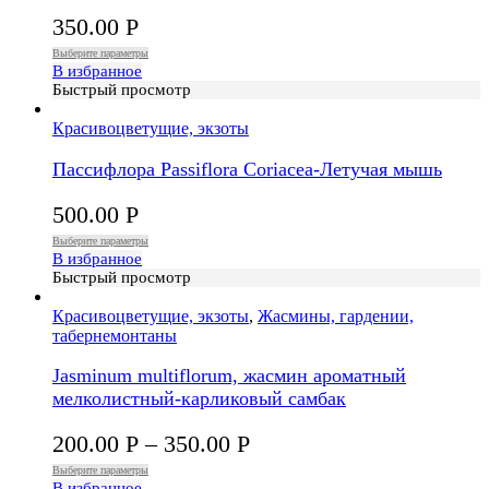
350.00
Р
Выберите параметры
В избранное
Быстрый просмотр
Красивоцветущие, экзоты
Пассифлора Passiflora Coriacea-Летучая мышь
500.00
Р
Выберите параметры
В избранное
Быстрый просмотр
Красивоцветущие, экзоты
,
Жасмины, гардении,
табернемонтаны
Jasminum multiflorum, жасмин ароматный
мелколистный-карликовый самбак
200.00
Р
–
350.00
Р
Выберите параметры
В избранное