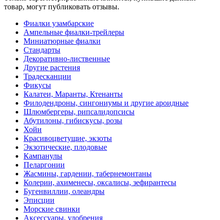
товар, могут публиковать отзывы.
Фиалки узамбарские
Ампельные фиалки-трейлеры
Миниатюрные фиалки
Стандарты
Декоративно-лиственные
Другие растения
Традесканции
Фикусы
Калатеи, Маранты, Ктенанты
Филодендроны, сингониумы и другие ароидные
Шлюмбергеры, рипсалидопсисы
Абутилоны, гибискусы, розы
Хойи
Красивоцветущие, экзоты
Экзотические, плодовые
Кампанулы
Пеларгонии
Жасмины, гардении, табернемонтаны
Колерии, ахименесы, оксалисы, зефирантесы
Бугенвиллии, олеандры
Эписции
Морские свинки
Аксессуары, удобрения