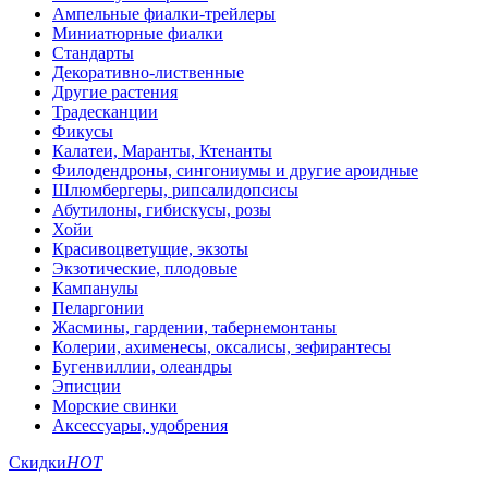
Ампельные фиалки-трейлеры
Миниатюрные фиалки
Стандарты
Декоративно-лиственные
Другие растения
Традесканции
Фикусы
Калатеи, Маранты, Ктенанты
Филодендроны, сингониумы и другие ароидные
Шлюмбергеры, рипсалидопсисы
Абутилоны, гибискусы, розы
Хойи
Красивоцветущие, экзоты
Экзотические, плодовые
Кампанулы
Пеларгонии
Жасмины, гардении, табернемонтаны
Колерии, ахименесы, оксалисы, зефирантесы
Бугенвиллии, олеандры
Эписции
Морские свинки
Аксессуары, удобрения
Скидки
HOT