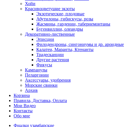
Хойи
Красивоцветущие экзоты
Экзотические, плодовые
Абутилоны, гибискусы, розы
Жасмины, гардении, табернемонтаны
Бугенвиллии, олеандры
Декоративно-лиственные
Эписции
Филодендроны, сингониумы и др. ароидные
Калатеи, Маранты, Ктенанты
Традесканции
Другие растения
Фикусы
Кампанулы
Пеларгонии
Аксессуары, удобрения
Морские свинки
Архив
Корзина
Правила, Доставка, Оплата
Мои Видео
Контакты
Обо мне
Фиалки узамбарские