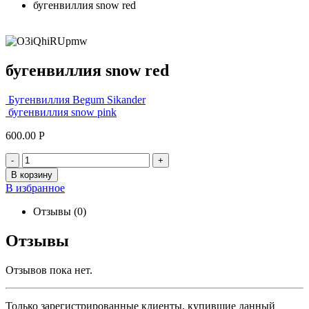
бугенвиллия snow red
бугенвиллия snow red
Бугенвиллия Begum Sikander
бугенвиллия snow pink
600.00
Р
-
+
В корзину
В избранное
Отзывы (0)
Отзывы
Отзывов пока нет.
Только зарегистрированные клиенты, купившие данный