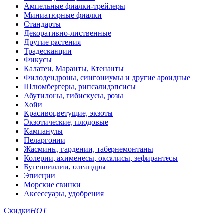
Ампельные фиалки-трейлеры
Миниатюрные фиалки
Стандарты
Декоративно-лиственные
Другие растения
Традесканции
Фикусы
Калатеи, Маранты, Ктенанты
Филодендроны, сингониумы и другие ароидные
Шлюмбергеры, рипсалидопсисы
Абутилоны, гибискусы, розы
Хойи
Красивоцветущие, экзоты
Экзотические, плодовые
Кампанулы
Пеларгонии
Жасмины, гардении, табернемонтаны
Колерии, ахименесы, оксалисы, зефирантесы
Бугенвиллии, олеандры
Эписции
Морские свинки
Аксессуары, удобрения
Скидки
HOT