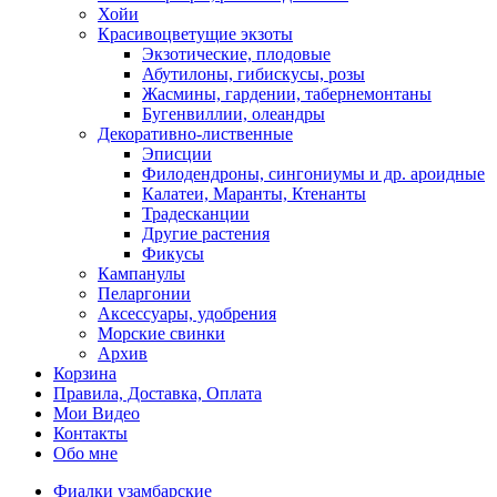
Хойи
Красивоцветущие экзоты
Экзотические, плодовые
Абутилоны, гибискусы, розы
Жасмины, гардении, табернемонтаны
Бугенвиллии, олеандры
Декоративно-лиственные
Эписции
Филодендроны, сингониумы и др. ароидные
Калатеи, Маранты, Ктенанты
Традесканции
Другие растения
Фикусы
Кампанулы
Пеларгонии
Аксессуары, удобрения
Морские свинки
Архив
Корзина
Правила, Доставка, Оплата
Мои Видео
Контакты
Обо мне
Фиалки узамбарские