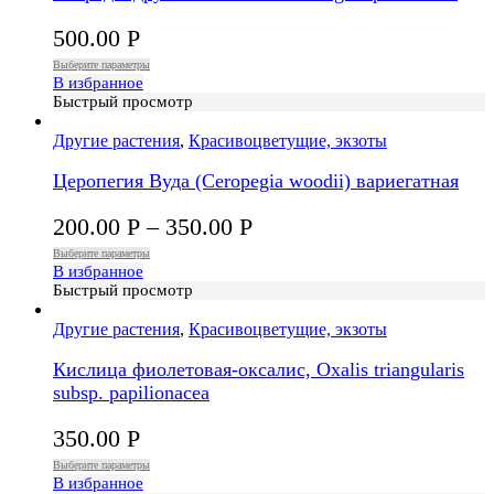
500.00
Р
Выберите параметры
В избранное
Быстрый просмотр
Другие растения
,
Красивоцветущие, экзоты
Церопегия Вуда (Ceropegia woodii) вариегатная
200.00
Р
–
350.00
Р
Выберите параметры
В избранное
Быстрый просмотр
Другие растения
,
Красивоцветущие, экзоты
Кислица фиолетовая-оксалис, Oxalis triangularis
subsp. papilionacea
350.00
Р
Выберите параметры
В избранное