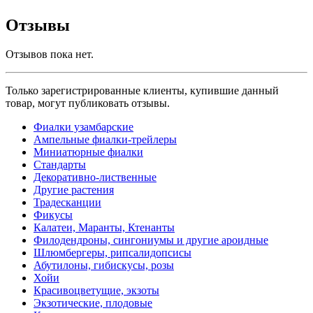
Отзывы
Отзывов пока нет.
Только зарегистрированные клиенты, купившие данный
товар, могут публиковать отзывы.
Фиалки узамбарские
Ампельные фиалки-трейлеры
Миниатюрные фиалки
Стандарты
Декоративно-лиственные
Другие растения
Традесканции
Фикусы
Калатеи, Маранты, Ктенанты
Филодендроны, сингониумы и другие ароидные
Шлюмбергеры, рипсалидопсисы
Абутилоны, гибискусы, розы
Хойи
Красивоцветущие, экзоты
Экзотические, плодовые