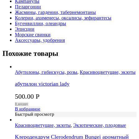
Кампанулы
Пеларгонии
Жасмины, гардении, табернемонтаны
Колерии, ахименесы, оксалисы, зефирантесы
Бугенвиллии, олеандры
Эписции
Морские свинки
Аксессуары, удобрения
Похожие товары
Абутилоны, гибискусы, розы
,
Красивоцветущие, экзоты
абутилон victorian lady
500.00
Р
В корзину
В избранное
Быстрый просмотр
Красивоцветущие, экзоты
,
Экзотические, плодовые
Клеродендрум Clerodendrum Bungei ароматный