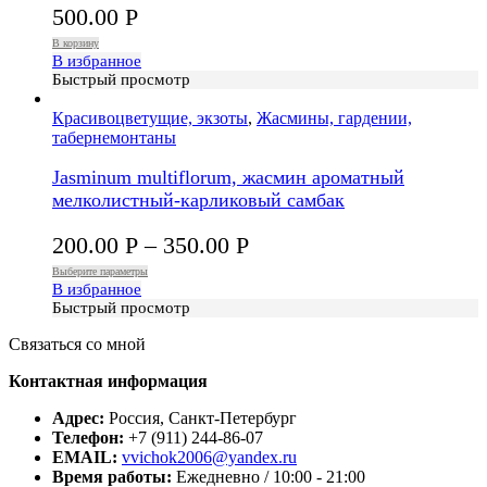
500.00
Р
В корзину
В избранное
Быстрый просмотр
Красивоцветущие, экзоты
,
Жасмины, гардении,
табернемонтаны
Jasminum multiflorum, жасмин ароматный
мелколистный-карликовый самбак
200.00
Р
–
350.00
Р
Выберите параметры
В избранное
Быстрый просмотр
Связаться со мной
Контактная информация
Адрес:
Россия, Санкт-Петербург
Телефон:
+7 (911) 244-86-07
EMAIL:
vvichok2006@yandex.ru
Время работы:
Ежедневно / 10:00 - 21:00