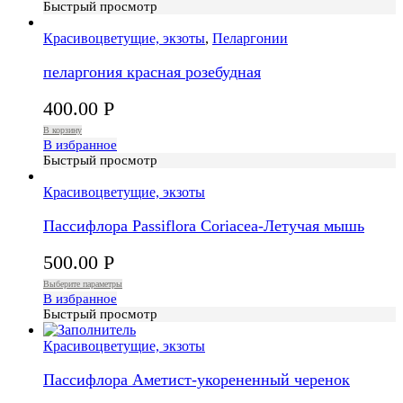
Быстрый просмотр
Красивоцветущие, экзоты
,
Пеларгонии
пеларгония красная розебудная
400.00
Р
В корзину
В избранное
Быстрый просмотр
Красивоцветущие, экзоты
Пассифлора Passiflora Coriacea-Летучая мышь
500.00
Р
Выберите параметры
В избранное
Быстрый просмотр
Красивоцветущие, экзоты
Пассифлора Аметист-укорененный черенок