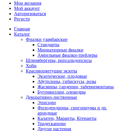
Мои желания
Мой аккаунт
Авторизоваться
Регистр
Главная
Каталог
Фиалки узамбарские
Стандарты
Миниатюрные фиалки
Ампельные фиалки-трейлеры
Шлюмбергеры, рипсалидопсисы
Хойи
Красивоцветущие экзоты
Экзотические, плодовые
Абутилоны, гибискусы, розы
Жасмины, гардении, табернемонтаны
Бугенвиллии, олеандры
Декоративно-лиственные
Эписции
Филодендроны, сингониумы и др.
ароидные
Калатеи, Маранты, Ктенанты
Традесканции
Другие растения