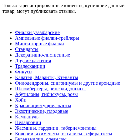
Только зарегистрированные клиенты, купившие данный
товар, могут публиковать отзывы.
Фиалки узамбарские
Ампельные фиалки-трейлеры
Миниатюрные фиалки
Стандарты
Декоративно-лиственные
Другие растения
Традесканции
Фикусы
Калатеи, Маранты, Ктенанты
Филодендроны, сингониумы и другие ароидные
Шлюмбергеры, рипсалидопсисы
Абутилоны, гибискусы, розы
Хойи
Красивоцветущие, экзоты
Экзотические, плодовые
Кампанулы
Пеларгонии
Жасмины, гардении, табернемонтаны
Колерии, ахименесы, оксалисы, зефирантесы
Бугенвиллии, олеандры