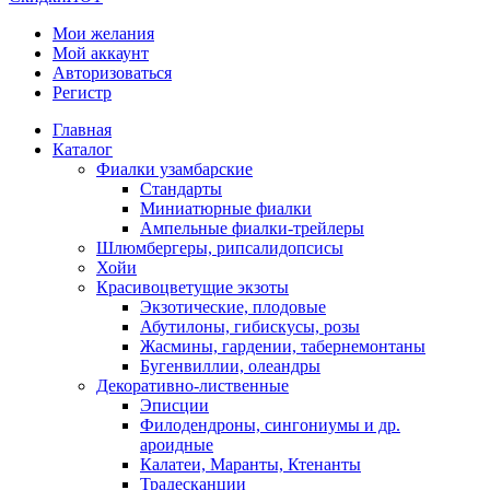
Мои желания
Мой аккаунт
Авторизоваться
Регистр
Главная
Каталог
Фиалки узамбарские
Стандарты
Миниатюрные фиалки
Ампельные фиалки-трейлеры
Шлюмбергеры, рипсалидопсисы
Хойи
Красивоцветущие экзоты
Экзотические, плодовые
Абутилоны, гибискусы, розы
Жасмины, гардении, табернемонтаны
Бугенвиллии, олеандры
Декоративно-лиственные
Эписции
Филодендроны, сингониумы и др.
ароидные
Калатеи, Маранты, Ктенанты
Традесканции