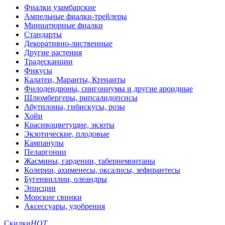
Фиалки узамбарские
Ампельные фиалки-трейлеры
Миниатюрные фиалки
Стандарты
Декоративно-лиственные
Другие растения
Традесканции
Фикусы
Калатеи, Маранты, Ктенанты
Филодендроны, сингониумы и другие ароидные
Шлюмбергеры, рипсалидопсисы
Абутилоны, гибискусы, розы
Хойи
Красивоцветущие, экзоты
Экзотические, плодовые
Кампанулы
Пеларгонии
Жасмины, гардении, табернемонтаны
Колерии, ахименесы, оксалисы, зефирантесы
Бугенвиллии, олеандры
Эписции
Морские свинки
Аксессуары, удобрения
Скидки
HOT