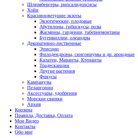
Шлюмбергеры, рипсалидопсисы
Хойи
Красивоцветущие экзоты
Экзотические, плодовые
Абутилоны, гибискусы, розы
Жасмины, гардении, табернемонтаны
Бугенвиллии, олеандры
Декоративно-лиственные
Эписции
Филодендроны, сингониумы и др. ароидные
Калатеи, Маранты, Ктенанты
Традесканции
Другие растения
Фикусы
Кампанулы
Пеларгонии
Аксессуары, удобрения
Морские свинки
Архив
Корзина
Правила, Доставка, Оплата
Мои Видео
Контакты
Обо мне