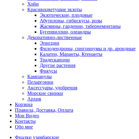
Хойи
Красивоцветущие экзоты
Экзотические, плодовые
Абутилоны, гибискусы, розы
Жасмины, гардении, табернемонтаны
Бугенвиллии, олеандры
Декоративно-лиственные
Эписции
Филодендроны, сингониумы и др. ароидные
Калатеи, Маранты, Ктенанты
Традесканции
Другие растения
Фикусы
Кампанулы
Пеларгонии
Аксессуары, удобрения
Морские свинки
Архив
Корзина
Правила, Доставка, Оплата
Мои Видео
Контакты
Обо мне
Фиалки узамбарские