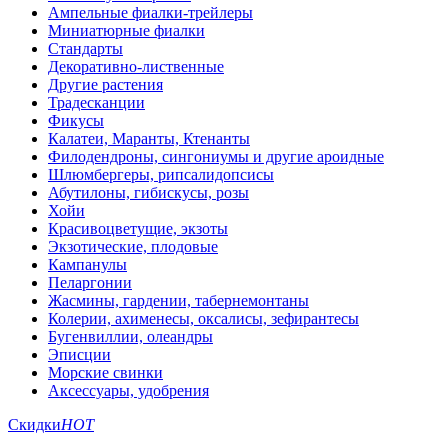
Ампельные фиалки-трейлеры
Миниатюрные фиалки
Стандарты
Декоративно-лиственные
Другие растения
Традесканции
Фикусы
Калатеи, Маранты, Ктенанты
Филодендроны, сингониумы и другие ароидные
Шлюмбергеры, рипсалидопсисы
Абутилоны, гибискусы, розы
Хойи
Красивоцветущие, экзоты
Экзотические, плодовые
Кампанулы
Пеларгонии
Жасмины, гардении, табернемонтаны
Колерии, ахименесы, оксалисы, зефирантесы
Бугенвиллии, олеандры
Эписции
Морские свинки
Аксессуары, удобрения
Скидки
HOT