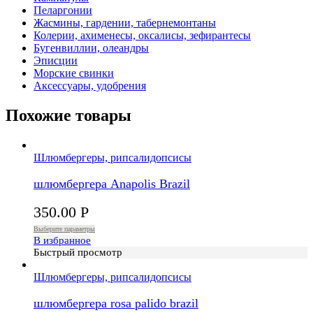
Пеларгонии
Жасмины, гардении, табернемонтаны
Колерии, ахименесы, оксалисы, зефирантесы
Бугенвиллии, олеандры
Эписции
Морские свинки
Аксессуары, удобрения
Похожие товары
Шлюмбергеры, рипсалидопсисы
шлюмбергера Anapоlis Brazil
350.00
Р
Выберите параметры
В избранное
Быстрый просмотр
Шлюмбергеры, рипсалидопсисы
шлюмбергера rosa palido brazil