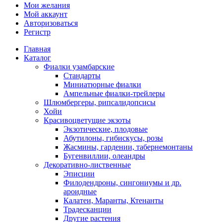
Мои желания
Мой аккаунт
Авторизоваться
Регистр
Главная
Каталог
Фиалки узамбарские
Стандарты
Миниатюрные фиалки
Ампельные фиалки-трейлеры
Шлюмбергеры, рипсалидопсисы
Хойи
Красивоцветущие экзоты
Экзотические, плодовые
Абутилоны, гибискусы, розы
Жасмины, гардении, табернемонтаны
Бугенвиллии, олеандры
Декоративно-лиственные
Эписции
Филодендроны, сингониумы и др.
ароидные
Калатеи, Маранты, Ктенанты
Традесканции
Другие растения