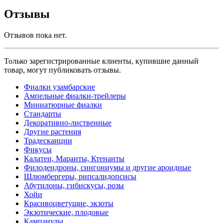
Отзывы
Отзывов пока нет.
Только зарегистрированные клиенты, купившие данный
товар, могут публиковать отзывы.
Фиалки узамбарские
Ампельные фиалки-трейлеры
Миниатюрные фиалки
Стандарты
Декоративно-лиственные
Другие растения
Традесканции
Фикусы
Калатеи, Маранты, Ктенанты
Филодендроны, сингониумы и другие ароидные
Шлюмбергеры, рипсалидопсисы
Абутилоны, гибискусы, розы
Хойи
Красивоцветущие, экзоты
Экзотические, плодовые
Кампанулы