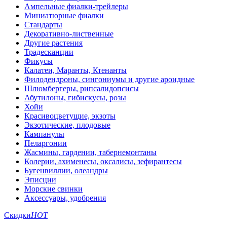
Ампельные фиалки-трейлеры
Миниатюрные фиалки
Стандарты
Декоративно-лиственные
Другие растения
Традесканции
Фикусы
Калатеи, Маранты, Ктенанты
Филодендроны, сингониумы и другие ароидные
Шлюмбергеры, рипсалидопсисы
Абутилоны, гибискусы, розы
Хойи
Красивоцветущие, экзоты
Экзотические, плодовые
Кампанулы
Пеларгонии
Жасмины, гардении, табернемонтаны
Колерии, ахименесы, оксалисы, зефирантесы
Бугенвиллии, олеандры
Эписции
Морские свинки
Аксессуары, удобрения
Скидки
HOT