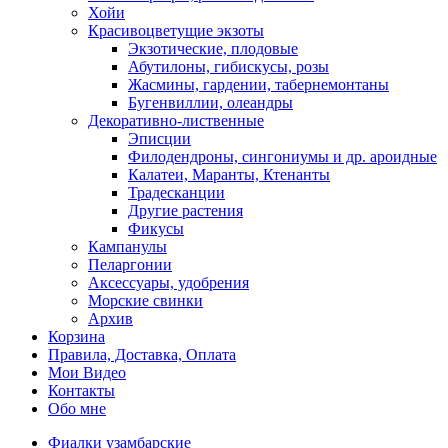
Хойи
Красивоцветущие экзоты
Экзотические, плодовые
Абутилоны, гибискусы, розы
Жасмины, гардении, табернемонтаны
Бугенвиллии, олеандры
Декоративно-лиственные
Эписции
Филодендроны, сингониумы и др. ароидные
Калатеи, Маранты, Ктенанты
Традесканции
Другие растения
Фикусы
Кампанулы
Пеларгонии
Аксессуары, удобрения
Морские свинки
Архив
Корзина
Правила, Доставка, Оплата
Мои Видео
Контакты
Обо мне
Фиалки узамбарские