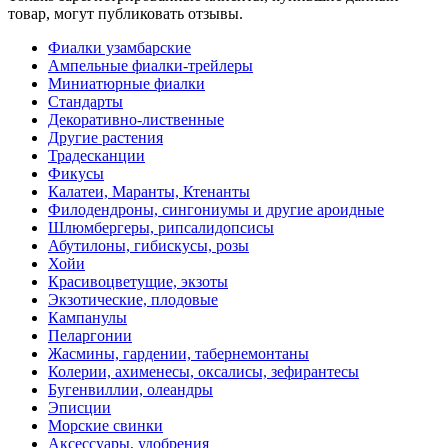
товар, могут публиковать отзывы.
Фиалки узамбарские
Ампельные фиалки-трейлеры
Миниатюрные фиалки
Стандарты
Декоративно-лиственные
Другие растения
Традесканции
Фикусы
Калатеи, Маранты, Ктенанты
Филодендроны, сингониумы и другие ароидные
Шлюмбергеры, рипсалидопсисы
Абутилоны, гибискусы, розы
Хойи
Красивоцветущие, экзоты
Экзотические, плодовые
Кампанулы
Пеларгонии
Жасмины, гардении, табернемонтаны
Колерии, ахименесы, оксалисы, зефирантесы
Бугенвиллии, олеандры
Эписции
Морские свинки
Аксессуары, удобрения