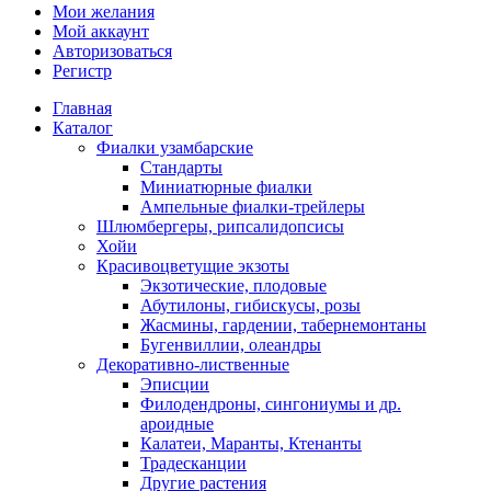
Мои желания
Мой аккаунт
Авторизоваться
Регистр
Главная
Каталог
Фиалки узамбарские
Стандарты
Миниатюрные фиалки
Ампельные фиалки-трейлеры
Шлюмбергеры, рипсалидопсисы
Хойи
Красивоцветущие экзоты
Экзотические, плодовые
Абутилоны, гибискусы, розы
Жасмины, гардении, табернемонтаны
Бугенвиллии, олеандры
Декоративно-лиственные
Эписции
Филодендроны, сингониумы и др.
ароидные
Калатеи, Маранты, Ктенанты
Традесканции
Другие растения