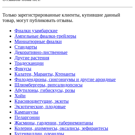
Только зарегистрированные клиенты, купившие данный
товар, могут публиковать отзывы.
Фиалки узамбарские
Ампельные фиалки-трейлеры
Миниатюрные фиалки
Стандарты
Декоративно-лиственные
Другие растения
Традесканции
Фикусы
Калатеи, Маранты, Ктенанты
Филодендроны, сингониумы и другие ароидные
Шлюмбергеры, рипсалидопсисы
Абутилоны, гибискусы, розы
Хойи
Красивоцветущие, экзоты
Экзотические, плодовые
Кампанулы
Пеларгонии
Жасмины, гардении, табернемонтаны
Колерии, ахименесы, оксалисы, зефирантесы
Бугенвиллии, олеандры