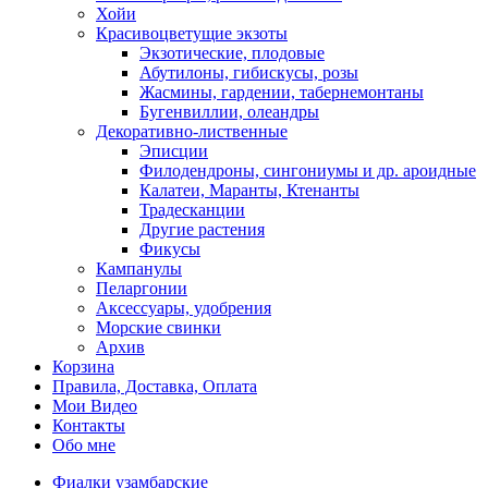
Хойи
Красивоцветущие экзоты
Экзотические, плодовые
Абутилоны, гибискусы, розы
Жасмины, гардении, табернемонтаны
Бугенвиллии, олеандры
Декоративно-лиственные
Эписции
Филодендроны, сингониумы и др. ароидные
Калатеи, Маранты, Ктенанты
Традесканции
Другие растения
Фикусы
Кампанулы
Пеларгонии
Аксессуары, удобрения
Морские свинки
Архив
Корзина
Правила, Доставка, Оплата
Мои Видео
Контакты
Обо мне
Фиалки узамбарские