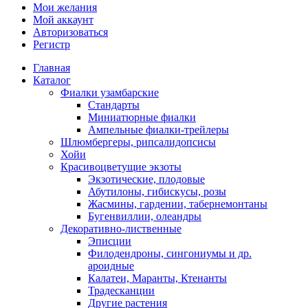
Мои желания
Мой аккаунт
Авторизоваться
Регистр
Главная
Каталог
Фиалки узамбарские
Стандарты
Миниатюрные фиалки
Ампельные фиалки-трейлеры
Шлюмбергеры, рипсалидопсисы
Хойи
Красивоцветущие экзоты
Экзотические, плодовые
Абутилоны, гибискусы, розы
Жасмины, гардении, табернемонтаны
Бугенвиллии, олеандры
Декоративно-лиственные
Эписции
Филодендроны, сингониумы и др.
ароидные
Калатеи, Маранты, Ктенанты
Традесканции
Другие растения