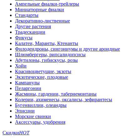
Ампельные фиалки-трейлеры
Миниатюрные фиалки
Стандарты
Декоративно-лиственные
Другие растения
Традесканции
Фикусы
Калатеи, Маранты, Ктенанты
Филодендроны, сингониумы и другие ароидные
Шлюмбергеры, рипсалидопсисы
Абутилоны, гибискусы, розы
Хойи
Красивоцветущие, экзоты
Экзотические, плодовые
Кампанулы
Пеларгонии
Жасмины, гардении, табернемонтаны
Колерии, ахименесы, оксалисы, зефирантесы
Бугенвиллии, олеандры
Эписции
Морские свинки
Аксессуары, удобрения
Скидки
HOT