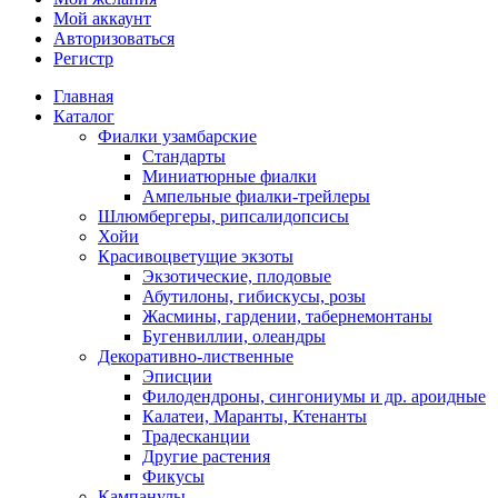
Мой аккаунт
Авторизоваться
Регистр
Главная
Каталог
Фиалки узамбарские
Стандарты
Миниатюрные фиалки
Ампельные фиалки-трейлеры
Шлюмбергеры, рипсалидопсисы
Хойи
Красивоцветущие экзоты
Экзотические, плодовые
Абутилоны, гибискусы, розы
Жасмины, гардении, табернемонтаны
Бугенвиллии, олеандры
Декоративно-лиственные
Эписции
Филодендроны, сингониумы и др. ароидные
Калатеи, Маранты, Ктенанты
Традесканции
Другие растения
Фикусы
Кампанулы