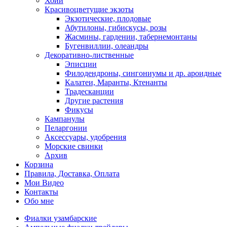
Хойи
Красивоцветущие экзоты
Экзотические, плодовые
Абутилоны, гибискусы, розы
Жасмины, гардении, табернемонтаны
Бугенвиллии, олеандры
Декоративно-лиственные
Эписции
Филодендроны, сингониумы и др. ароидные
Калатеи, Маранты, Ктенанты
Традесканции
Другие растения
Фикусы
Кампанулы
Пеларгонии
Аксессуары, удобрения
Морские свинки
Архив
Корзина
Правила, Доставка, Оплата
Мои Видео
Контакты
Обо мне
Фиалки узамбарские