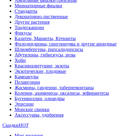
Ампельные фиалки-трейлеры
Миниатюрные фиалки
Стандарты
Декоративно-лиственные
Другие растения
Традесканции
Фикусы
Калатеи, Маранты, Ктенанты
Филодендроны, сингониумы и другие ароидные
Шлюмбергеры, рипсалидопсисы
Абутилоны, гибискусы, розы
Хойи
Красивоцветущие, экзоты
Экзотические, плодовые
Кампанулы
Пеларгонии
Жасмины, гардении, табернемонтаны
Колерии, ахименесы, оксалисы, зефирантесы
Бугенвиллии, олеандры
Эписции
Морские свинки
Аксессуары, удобрения
Скидки
HOT
Мои желания