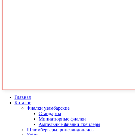
Главная
Каталог
Фиалки узамбарские
Стандарты
Миниатюрные фиалки
Ампельные фиалки-трейлеры
Шлюмбергеры, рипсалидопсисы